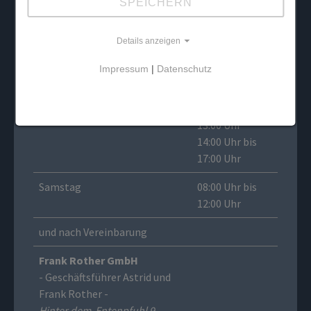
SPEICHERN
Details anzeigen
Impressum
|
Datenschutz
Öffnungszeiten der Ausstellung
Montag bis Freitag
07:00 Uhr bis
13:00 Uhr
14:00 Uhr bis
17:00 Uhr
Samstag
08:00 Uhr bis
12:00 Uhr
und nach Vereinbarung
Frank Rother GmbH
- Geschäftsführer Astrid und
Frank Rother -
Hinter dem Entenpfuhl 9