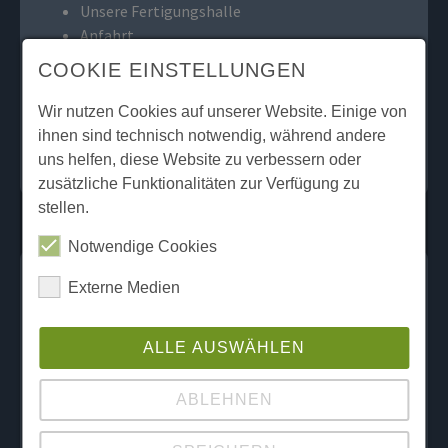
Unsere Fertigungshalle
Anfahrt
Über uns
COOKIE EINSTELLUNGEN
Kontakt
Impressum
Wir nutzen Cookies auf unserer Website. Einige von
Datenschutz DSGVO
ihnen sind technisch notwendig, während andere
Öffnungszeiten
uns helfen, diese Website zu verbessern oder
zusätzliche Funktionalitäten zur Verfügung zu
stellen.
Notwendige Cookies
Externe Medien
ALLE AUSWÄHLEN
ABLEHNEN